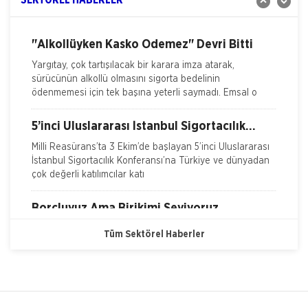
Ferdi Kaza Hasar İle İlgili Bilgiler
Arıyor' arama konferansı ile sektöre yol haritas�
Kasko Hasar Dosyasında İstenilen Bilgiler
"Alkollüyken Kasko Ödemez" Devri Bitti
Yargıtay, çok tartışılacak bir karara imza atarak,
Kaza Tespit Tutanağı
sürücünün alkollü olmasını sigorta bedelinin
ödenmemesi için tek başına yeterli saymadı. Emsal o
Nakliye Hasarı İçin Gerekli Bilgiler
5’inci Uluslararası İstanbul Sigortacılık
Konferansı Milli Reasürans’ta yapıldı.
Milli Reasürans’ta 3 Ekim’de başlayan 5’inci Uluslararası
İstanbul Sigortacılık Konferansı’na Türkiye ve dünyadan
çok değerli katılımcılar katı
Borçluyuz Ama Birikimi Seviyoruz
NN Hayat ve Emeklilik adına Nielsen tarafından ilki
Tüm Sektörel Haberler
Temmuz 2016’da 8 ilde 15 ve üzeri çalışanı olan
şirketlerin çalışanları ile yapılan geniş çaplı otomatik
Doğa Sigorta’da Adnan Sığın Genel Müdür
Yardımcısı Oldu