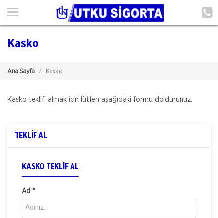
Ana Sayfa
Hakkımızda
Kasko
Hizmetlerimiz
Ana Sayfa
Kasko
Poliçe Hatırlat
İletişim
Kasko teklifi almak için lütfen aşağıdaki formu doldurunuz.
Müşteri Girişi
TEKLİF AL
TEKLİF AL
KASKO TEKLIF AL
Ad *