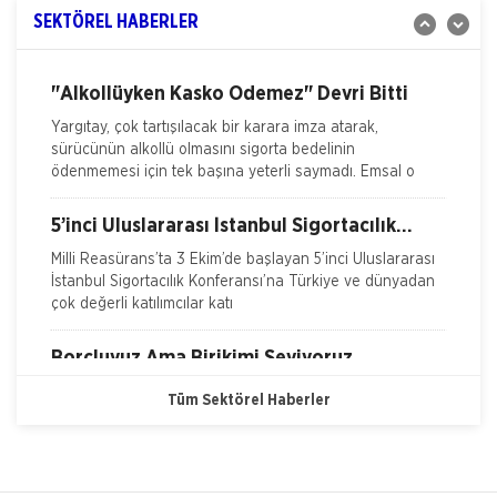
Demirtaş, düzenledikleri 'Sigorta Sektörü Geleceğini
SEKTÖREL HABERLER
Ferdi Kaza Hasar İle İlgili Bilgiler
Arıyor' arama konferansı ile sektöre yol haritas�
Kasko Hasar Dosyasında İstenilen Bilgiler
"Alkollüyken Kasko Ödemez" Devri Bitti
Yargıtay, çok tartışılacak bir karara imza atarak,
Kaza Tespit Tutanağı
sürücünün alkollü olmasını sigorta bedelinin
ödenmemesi için tek başına yeterli saymadı. Emsal o
Nakliye Hasarı İçin Gerekli Bilgiler
5’inci Uluslararası İstanbul Sigortacılık
Konferansı Milli Reasürans’ta yapıldı.
Milli Reasürans’ta 3 Ekim’de başlayan 5’inci Uluslararası
İstanbul Sigortacılık Konferansı’na Türkiye ve dünyadan
çok değerli katılımcılar katı
Borçluyuz Ama Birikimi Seviyoruz
NN Hayat ve Emeklilik adına Nielsen tarafından ilki
Tüm Sektörel Haberler
Temmuz 2016’da 8 ilde 15 ve üzeri çalışanı olan
şirketlerin çalışanları ile yapılan geniş çaplı otomatik
Doğa Sigorta’da Adnan Sığın Genel Müdür