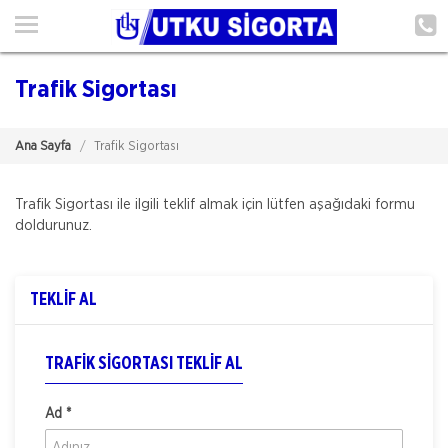
Ana Sayfa
Hakkımızda
Trafik Sigortası
Hizmetlerimiz
Ana Sayfa
Trafik Sigortası
Poliçe Hatırlat
İletişim
Trafik Sigortası ile ilgili teklif almak için lütfen aşağıdaki formu
doldurunuz.
Müşteri Girişi
TEKLİF AL
TEKLİF AL
TRAFIK SIGORTASI TEKLIF AL
Ad *